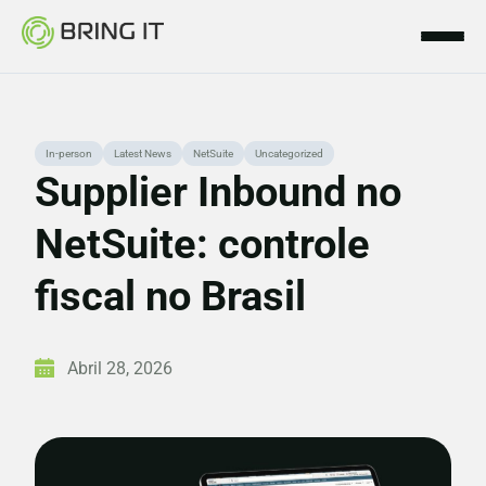
Skip
In-person
Latest News
NetSuite
Uncategorized
to
Supplier Inbound no
content
NetSuite: controle
fiscal no Brasil
Abril 28, 2026