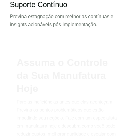
Suporte Contínuo
Previna estagnação com melhorias
contínuas e
insights acionáveis
pós-implementação.
Assuma o Controle
da
Sua Manufatura
Hoje
Pare as ineficiências antes que elas aconteçam.
Previna os pontos problemáticos
que estão
impedindo seu negócio. Fale com um especialista
em manufatura hoje
e descubra como você pode
reduzir custos, melhorar qualidade e escalar com