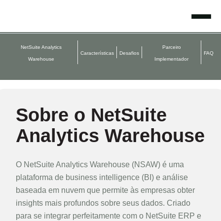
Skip
to
content
NetSuite Analytics
Parceiro
Características
Desafios
FAQ
Warehouse
Implementador
Sobre o NetSuite
Analytics Warehouse
O NetSuite Analytics Warehouse (NSAW) é uma
plataforma de business intelligence (BI) e análise
baseada em nuvem que permite às empresas obter
insights mais profundos sobre seus dados. Criado
para se integrar perfeitamente com o NetSuite ERP e