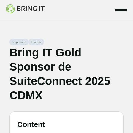
Skip
In-person
Events
to
Bring IT Gold
content
Sponsor de
SuiteConnect 2025
CDMX
Content