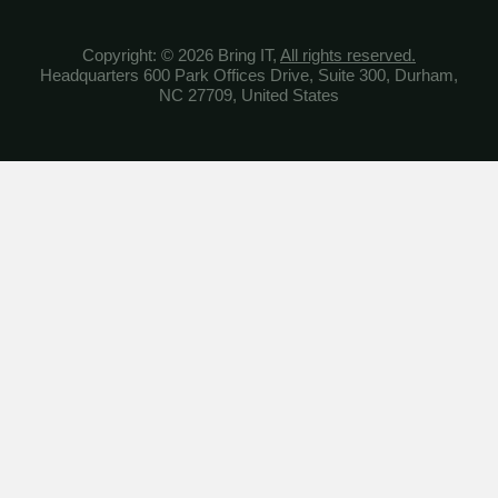
Copyright: © 2026 Bring IT,
All rights reserved.
Headquarters 600 Park Offices Drive, Suite 300, Durham,
NC 27709, United States