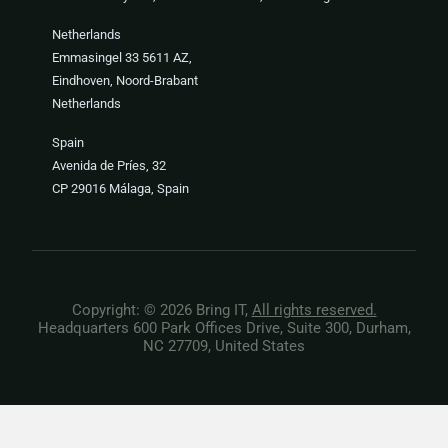
Netherlands
Emmasingel 33 5611 AZ,
Eindhoven, Noord-Brabant
Netherlands
Spain
Avenida de Príes, 32
CP 29016 Málaga, Spain
Copyright: © 2026 Bring IT,
All rights reserved.
Headquarters 600 Park Offices Drive, Suite 300, Durham,
NC 27709, United States