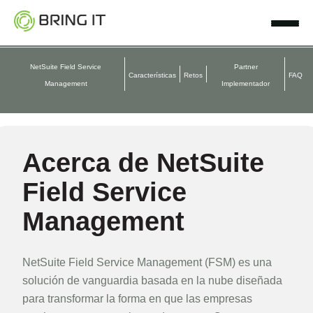
Skip
to
content
NetSuite Field Service
Partner
Características
Retos
FAQ
Management
Implementador
Acerca de NetSuite
Field Service
Management
NetSuite Field Service Management (FSM) es una
solución de vanguardia basada en la nube diseñada
para transformar la forma en que las empresas