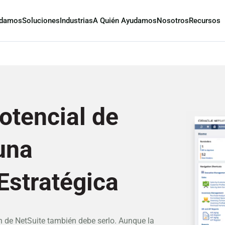
damos
Soluciones
Industrias
A Quién Ayudamos
Nosotros
Recursos
otencial de
una
Estratégica
n de NetSuite también debe serlo. Aunque la