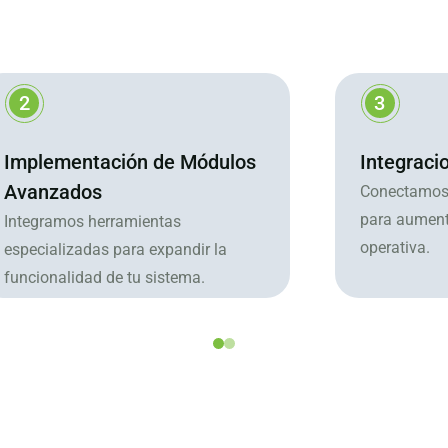
3
4
Integraciones Sin Fricciones
Automatiz
Trabajo
Conectamos sistemas de terceros
para aumentar la eficiencia
Reducimos t
operativa.
liberar recur
estratégicos