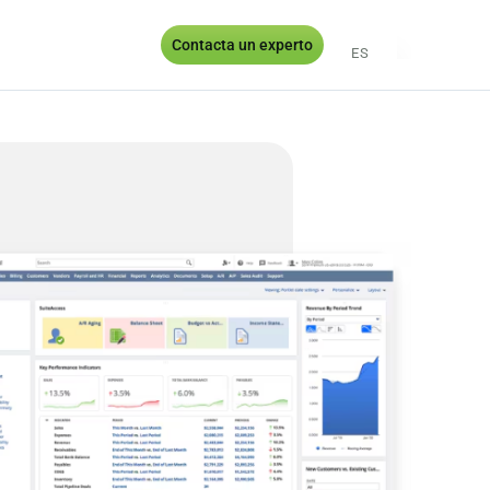
Contacta un experto
ES
EN
PT
UK